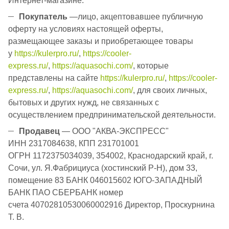
Интернет-магазине.
Покупатель
—лицо, акцептовавшее публичную
оферту на условиях настоящей оферты,
размещающее заказы и приобретающее товары
у
https://kulerpro.ru/
,
https://cooler-
express.ru/
,
https://aquasochi.com/
, которые
представлены на сайте
https://kulerpro.ru/
,
https://cooler-
express.ru/
,
https://aquasochi.com/
, для своих личных,
бытовых и других нужд, не связанных с
осуществлением предпринимательской деятельности.
Продавец
— ООО "АКВА-ЭКСПРЕСС"
ИНН 2317084638, КПП 231701001
ОГРН 1172375034039, 354002, Краснодарский край, г.
Сочи, ул. Я.Фабрициуса (хостинский Р-Н), дом 33,
помещение 83 БАНК 046015602 ЮГО-ЗАПАДНЫЙ
БАНК ПАО СБЕРБАНК номер
счета 40702810530060002916 Директор, Проскурнина
Т. В.