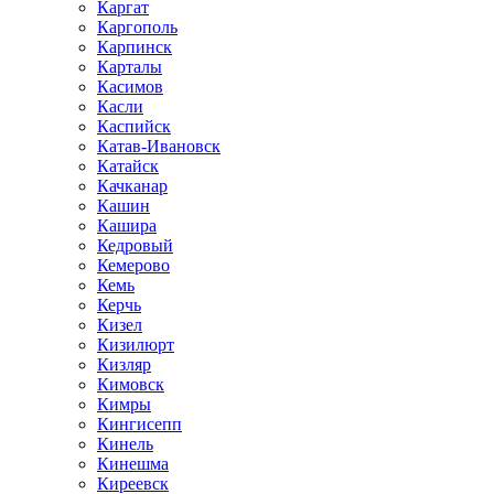
Каргат
Каргополь
Карпинск
Карталы
Касимов
Касли
Каспийск
Катав-Ивановск
Катайск
Качканар
Кашин
Кашира
Кедровый
Кемерово
Кемь
Керчь
Кизел
Кизилюрт
Кизляр
Кимовск
Кимры
Кингисепп
Кинель
Кинешма
Киреевск