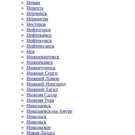
Неман
Нерехта
Нерчинск
Нерюнгри
Нестеров
Нефтегорск
Нефтекамск
Нефтекумск
Нефтеюганск
Нея
Нижневартовск
Нижнекамск
Нижнеудинск
Нижние Серги
Нижний Ломов
Нижний Новгород
Нижний Тагил
Нижняя Салда
Нижняя Тура
Николаевск
Николаевск-на-Амуре
Никольск
Никольск
Никольское
Новая Ладога