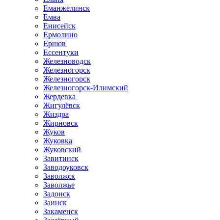
Еманжелинск
Емва
Енисейск
Ермолино
Ершов
Ессентуки
Железноводск
Железногорск
Железногорск
Железногорск-Илимский
Жердевка
Жигулёвск
Жиздра
Жирновск
Жуков
Жуковка
Жуковский
Завитинск
Заводоуковск
Заволжск
Заволжье
Задонск
Заинск
Закаменск