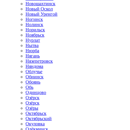
Новошахтинск
Новый Оскол
Новый Уренгой
Ногинск
Нолинск
Норильск
Ноябрьск
Нурлат
Нытва
Нюрба
Нягань
Нязепетровск
Няндома
Облучье
Обнинск
Обоянь
Обь
Одинцово
Озёрск
Озёрск
Озёры
Октябрьск
Октябрьский
Окуловка
Олёкминск