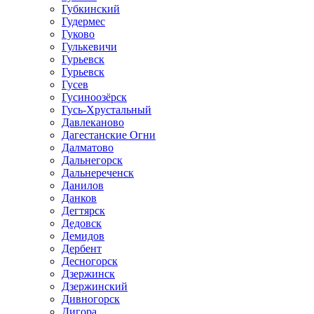
Губкинский
Гудермес
Гуково
Гулькевичи
Гурьевск
Гурьевск
Гусев
Гусиноозёрск
Гусь-Хрустальный
Давлеканово
Дагестанские Огни
Далматово
Дальнегорск
Дальнереченск
Данилов
Данков
Дегтярск
Дедовск
Демидов
Дербент
Десногорск
Дзержинск
Дзержинский
Дивногорск
Дигора