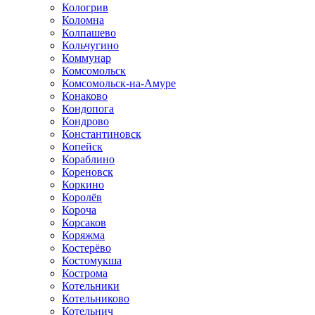
Кологрив
Коломна
Колпашево
Кольчугино
Коммунар
Комсомольск
Комсомольск-на-Амуре
Конаково
Кондопога
Кондрово
Константиновск
Копейск
Кораблино
Кореновск
Коркино
Королёв
Короча
Корсаков
Коряжма
Костерёво
Костомукша
Кострома
Котельники
Котельниково
Котельнич