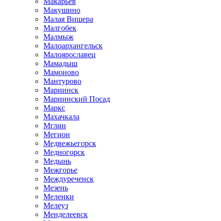
Макарьев
Макушино
Малая Вишера
Малгобек
Малмыж
Малоархангельск
Малоярославец
Мамадыш
Мамоново
Мантурово
Мариинск
Мариинский Посад
Маркс
Махачкала
Мглин
Мегион
Медвежьегорск
Медногорск
Медынь
Межгорье
Междуреченск
Мезень
Меленки
Мелеуз
Менделеевск