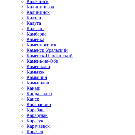
Калачинск
Калининград
Калининск
Калтан
Калуга
Калязин
Камбарка
Каменка
Каменногорск
Каменск-Уральский
Каменск-Шахтинский
Камень-на-Оби
Камешково
Камызяк
Камышин
Камышлов
Канаш
Кандалакша
Канск
Карабаново
Карабаш
Карабулак
Карасук
Карачаевск
Карачев