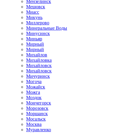
Мензелинск
Мещовск
Миасс
Микунь
Миллерово
Минеральные Воды
Минусинск
Миньяр
Мирный
Мирный
Михайлов
Михайловка
Михайловск
Михайловск
Мичуринск
Могоча
Можайск
Можга
Моздок
Мончегорск
Морозовск
Моршанск
Мосальск
Москва
Муравленко