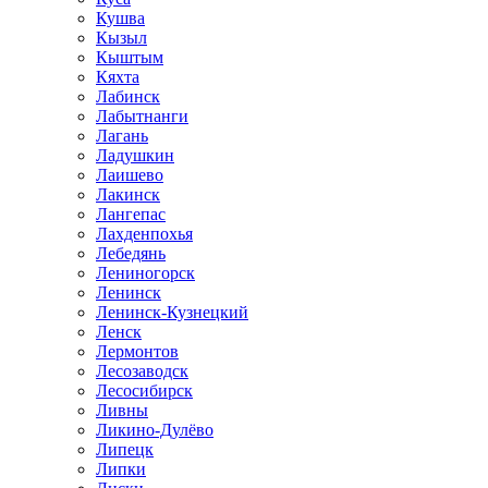
Кушва
Кызыл
Кыштым
Кяхта
Лабинск
Лабытнанги
Лагань
Ладушкин
Лаишево
Лакинск
Лангепас
Лахденпохья
Лебедянь
Лениногорск
Ленинск
Ленинск-Кузнецкий
Ленск
Лермонтов
Лесозаводск
Лесосибирск
Ливны
Ликино-Дулёво
Липецк
Липки