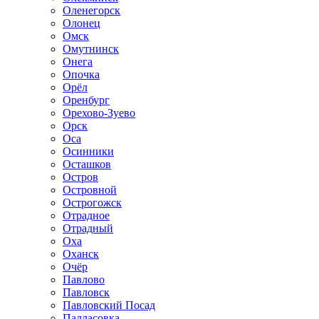
Оленегорск
Олонец
Омск
Омутнинск
Онега
Опочка
Орёл
Оренбург
Орехово-Зуево
Орск
Оса
Осинники
Осташков
Остров
Островной
Острогожск
Отрадное
Отрадный
Оха
Оханск
Очёр
Павлово
Павловск
Павловский Посад
Палласовка