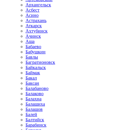
Архангельск
Асбест
Асино
Астрахань
Аткарск
Ахтубинск
Ачинск
Аша
Бабаево
Бабушкин
Бавлы
Багратионовск
Байкальск
Баймак
Бакал
Баксан
Балабаново
Балаково
Балахна
Балашиха
Балашов
Балей
Балтийск
Барабинск