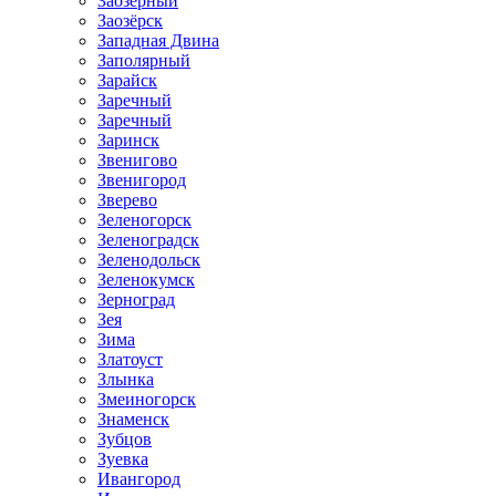
Заозёрный
Заозёрск
Западная Двина
Заполярный
Зарайск
Заречный
Заречный
Заринск
Звенигово
Звенигород
Зверево
Зеленогорск
Зеленоградск
Зеленодольск
Зеленокумск
Зерноград
Зея
Зима
Златоуст
Злынка
Змеиногорск
Знаменск
Зубцов
Зуевка
Ивангород