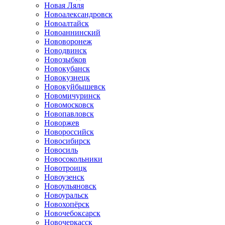
Новая Ляля
Новоалександровск
Новоалтайск
Новоаннинский
Нововоронеж
Новодвинск
Новозыбков
Новокубанск
Новокузнецк
Новокуйбышевск
Новомичуринск
Новомосковск
Новопавловск
Новоржев
Новороссийск
Новосибирск
Новосиль
Новосокольники
Новотроицк
Новоузенск
Новоульяновск
Новоуральск
Новохопёрск
Новочебоксарск
Новочеркасск