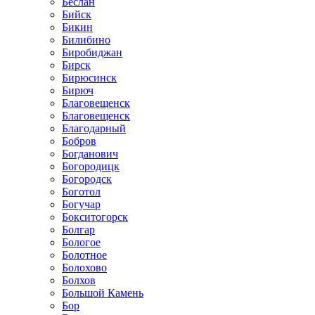
Беслан
Бийск
Бикин
Билибино
Биробиджан
Бирск
Бирюсинск
Бирюч
Благовещенск
Благовещенск
Благодарный
Бобров
Богданович
Богородицк
Богородск
Боготол
Богучар
Бокситогорск
Болгар
Бологое
Болотное
Болохово
Болхов
Большой Камень
Бор