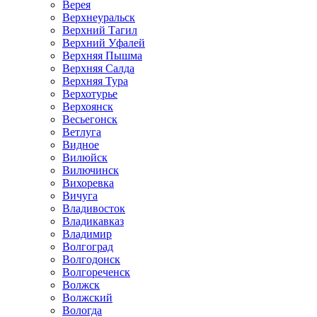
Верея
Верхнеуральск
Верхний Тагил
Верхний Уфалей
Верхняя Пышма
Верхняя Салда
Верхняя Тура
Верхотурье
Верхоянск
Весьегонск
Ветлуга
Видное
Вилюйск
Вилючинск
Вихоревка
Вичуга
Владивосток
Владикавказ
Владимир
Волгоград
Волгодонск
Волгореченск
Волжск
Волжский
Вологда