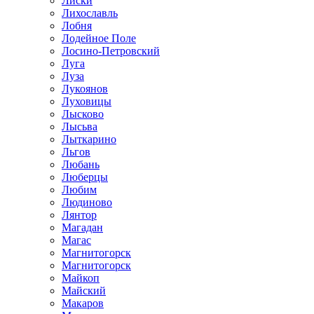
Лиски
Лихославль
Лобня
Лодейное Поле
Лосино-Петровский
Луга
Луза
Лукоянов
Луховицы
Лысково
Лысьва
Лыткарино
Льгов
Любань
Люберцы
Любим
Людиново
Лянтор
Магадан
Магас
Магнитогорск
Магнитогорск
Майкоп
Майский
Макаров