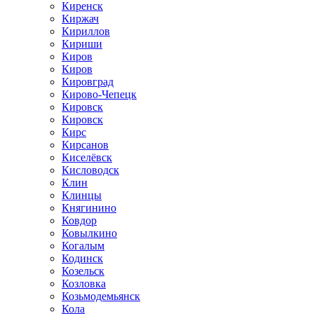
Киренск
Киржач
Кириллов
Кириши
Киров
Киров
Кировград
Кирово-Чепецк
Кировск
Кировск
Кирс
Кирсанов
Киселёвск
Кисловодск
Клин
Клинцы
Княгинино
Ковдор
Ковылкино
Когалым
Кодинск
Козельск
Козловка
Козьмодемьянск
Кола