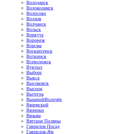
Володарск
Волоколамск
Волосово
Волхов
Волчанск
Вольск
Воркута
Воронеж
Ворсма
Воскресенск
Воткинск
Всеволожск
Вуктыл
Выборг
Выкса
Высоковск
Высоцк
Вытегра
ВышнийВолочёк
Вяземский
Вязники
Вязьма
Вятские Поляны
Гаврилов Посад
Гаврилов-Ям