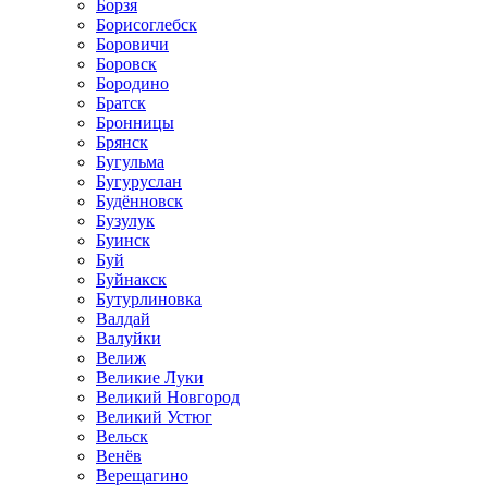
Борзя
Борисоглебск
Боровичи
Боровск
Бородино
Братск
Бронницы
Брянск
Бугульма
Бугуруслан
Будённовск
Бузулук
Буинск
Буй
Буйнакск
Бутурлиновка
Валдай
Валуйки
Велиж
Великие Луки
Великий Новгород
Великий Устюг
Вельск
Венёв
Верещагино