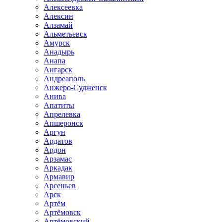
Алексеевка
Алексин
Алзамай
Альметьевск
Амурск
Анадырь
Анапа
Ангарск
Андреаполь
Анжеро-Судженск
Анива
Апатиты
Апрелевка
Апшеронск
Аргун
Ардатов
Ардон
Арзамас
Аркадак
Армавир
Арсеньев
Арск
Артём
Артёмовск
Артёмовский