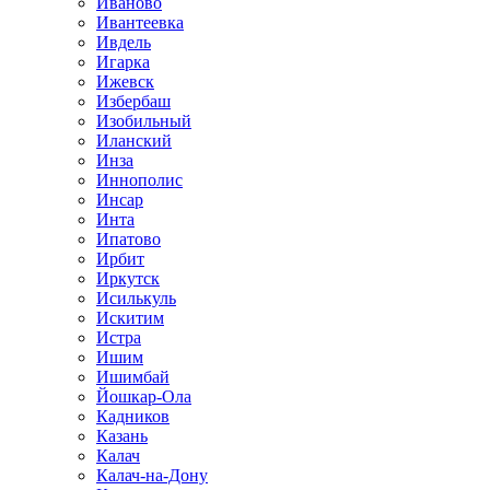
Иваново
Ивантеевка
Ивдель
Игарка
Ижевск
Избербаш
Изобильный
Иланский
Инза
Иннополис
Инсар
Инта
Ипатово
Ирбит
Иркутск
Исилькуль
Искитим
Истра
Ишим
Ишимбай
Йошкар-Ола
Кадников
Казань
Калач
Калач-на-Дону