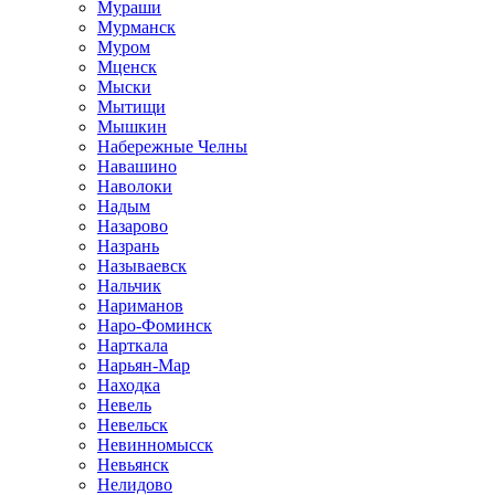
Мураши
Мурманск
Муром
Мценск
Мыски
Мытищи
Мышкин
Набережные Челны
Навашино
Наволоки
Надым
Назарово
Назрань
Называевск
Нальчик
Нариманов
Наро-Фоминск
Нарткала
Нарьян-Мар
Находка
Невель
Невельск
Невинномысск
Невьянск
Нелидово