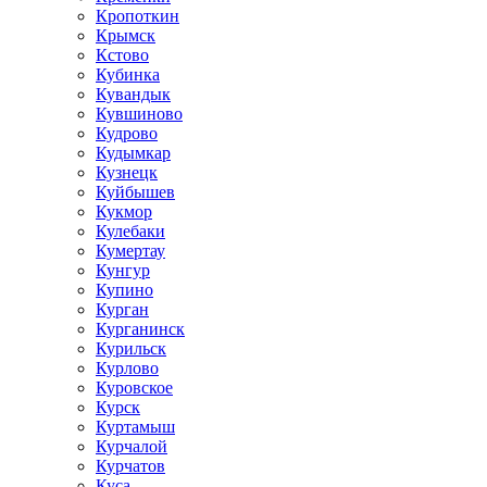
Кропоткин
Крымск
Кстово
Кубинка
Кувандык
Кувшиново
Кудрово
Кудымкар
Кузнецк
Куйбышев
Кукмор
Кулебаки
Кумертау
Кунгур
Купино
Курган
Курганинск
Курильск
Курлово
Куровское
Курск
Куртамыш
Курчалой
Курчатов
Куса