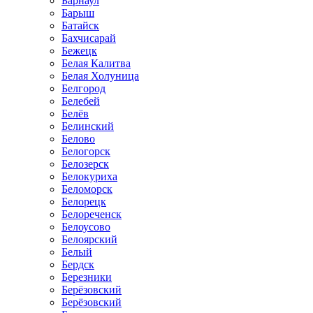
Барнаул
Барыш
Батайск
Бахчисарай
Бежецк
Белая Калитва
Белая Холуница
Белгород
Белебей
Белёв
Белинский
Белово
Белогорск
Белозерск
Белокуриха
Беломорск
Белорецк
Белореченск
Белоусово
Белоярский
Белый
Бердск
Березники
Берёзовский
Берёзовский