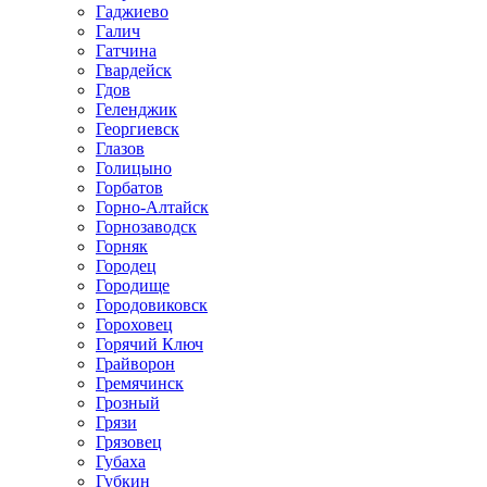
Гаджиево
Галич
Гатчина
Гвардейск
Гдов
Геленджик
Георгиевск
Глазов
Голицыно
Горбатов
Горно-Алтайск
Горнозаводск
Горняк
Городец
Городище
Городовиковск
Гороховец
Горячий Ключ
Грайворон
Гремячинск
Грозный
Грязи
Грязовец
Губаха
Губкин