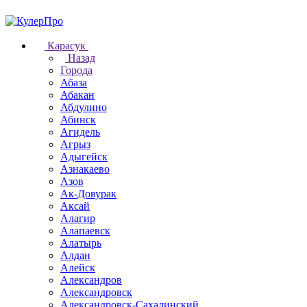
Карасук
Назад
Города
Абаза
Абакан
Абдулино
Абинск
Агидель
Агрыз
Адыгейск
Азнакаево
Азов
Ак-Довурак
Аксай
Алагир
Алапаевск
Алатырь
Алдан
Алейск
Александров
Александровск
Александровск-Сахалинский