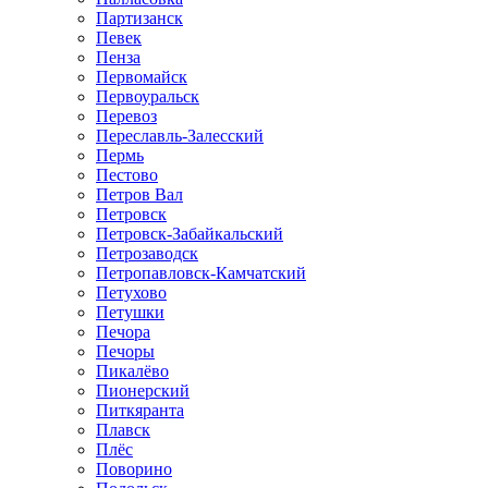
Партизанск
Певек
Пенза
Первомайск
Первоуральск
Перевоз
Переславль-Залесский
Пермь
Пестово
Петров Вал
Петровск
Петровск-Забайкальский
Петрозаводск
Петропавловск-Камчатский
Петухово
Петушки
Печора
Печоры
Пикалёво
Пионерский
Питкяранта
Плавск
Плёс
Поворино