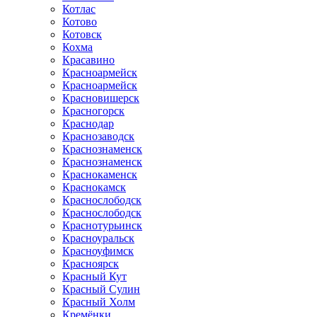
Котлас
Котово
Котовск
Кохма
Красавино
Красноармейск
Красноармейск
Красновишерск
Красногорск
Краснодар
Краснозаводск
Краснознаменск
Краснознаменск
Краснокаменск
Краснокамск
Краснослободск
Краснослободск
Краснотурьинск
Красноуральск
Красноуфимск
Красноярск
Красный Кут
Красный Сулин
Красный Холм
Кремёнки