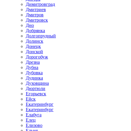
Димитровград
Дмитриев
Дмитров
Дмитровск
Дно
Добрянка
Долгопрудный
Долинск
Донецк
Донской
Дорогобуж
Дрезна
Дубна
Дубовка
Дудинка
Духовщина
Дюртюли
Егорьевск
Ейск
Екатеринбург
Екатеринбург
Елабуга
Елец
Елизово
Ельня