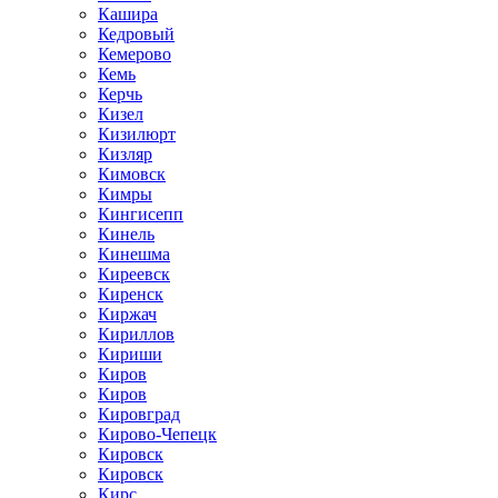
Кашира
Кедровый
Кемерово
Кемь
Керчь
Кизел
Кизилюрт
Кизляр
Кимовск
Кимры
Кингисепп
Кинель
Кинешма
Киреевск
Киренск
Киржач
Кириллов
Кириши
Киров
Киров
Кировград
Кирово-Чепецк
Кировск
Кировск
Кирс