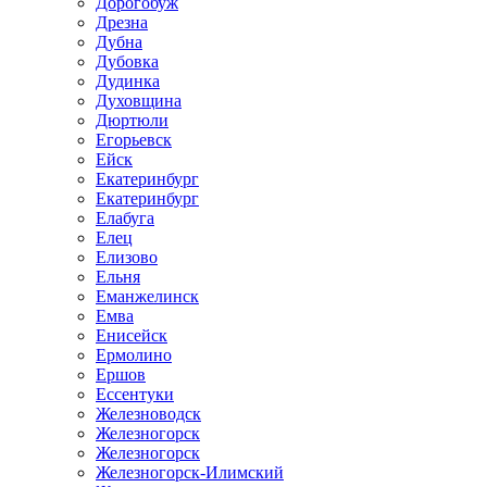
Дорогобуж
Дрезна
Дубна
Дубовка
Дудинка
Духовщина
Дюртюли
Егорьевск
Ейск
Екатеринбург
Екатеринбург
Елабуга
Елец
Елизово
Ельня
Еманжелинск
Емва
Енисейск
Ермолино
Ершов
Ессентуки
Железноводск
Железногорск
Железногорск
Железногорск-Илимский