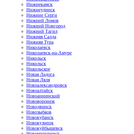
Нижнекамск
Нижнеудинск
Нижние Серги
Нижний Ломов
Нижний Новгород
Нижний Тагил
Нижняя Салда
Нижняя Тура
Николаевск
Николаевск-на-Амуре
Никольск
Никольск
Никольское
Новая Ладога
Новая Ляля
Новоалександровск
Новоалтайск
Новоаннинский
Нововоронеж
Новодвинск
Новозыбков
Новокубанск
Новокузнецк
Новокуйбышевск
Новомичуринск