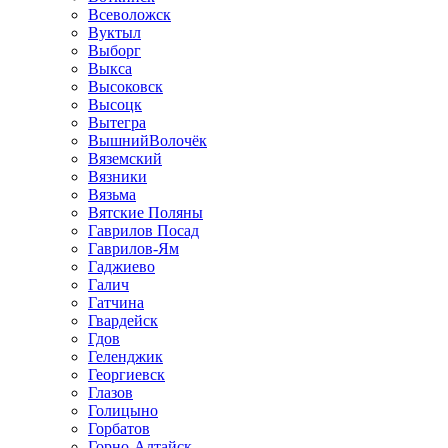
Всеволожск
Вуктыл
Выборг
Выкса
Высоковск
Высоцк
Вытегра
ВышнийВолочёк
Вяземский
Вязники
Вязьма
Вятские Поляны
Гаврилов Посад
Гаврилов-Ям
Гаджиево
Галич
Гатчина
Гвардейск
Гдов
Геленджик
Георгиевск
Глазов
Голицыно
Горбатов
Горно-Алтайск