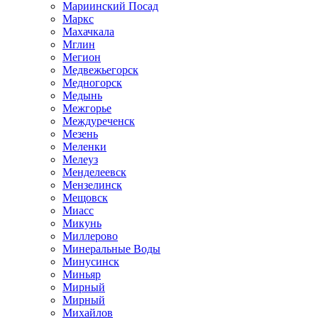
Мариинский Посад
Маркс
Махачкала
Мглин
Мегион
Медвежьегорск
Медногорск
Медынь
Межгорье
Междуреченск
Мезень
Меленки
Мелеуз
Менделеевск
Мензелинск
Мещовск
Миасс
Микунь
Миллерово
Минеральные Воды
Минусинск
Миньяр
Мирный
Мирный
Михайлов