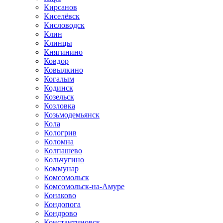
Кирсанов
Киселёвск
Кисловодск
Клин
Клинцы
Княгинино
Ковдор
Ковылкино
Когалым
Кодинск
Козельск
Козловка
Козьмодемьянск
Кола
Кологрив
Коломна
Колпашево
Кольчугино
Коммунар
Комсомольск
Комсомольск-на-Амуре
Конаково
Кондопога
Кондрово
Константиновск