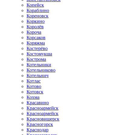
Копейск
Кораблино
Кореновск
Коркино
Королёв
Короча
Корсаков
Коряжма
Костерёво
Костомукша
Кострома
Котельники
Котельниково
Котельнич
Котлас
Котово
Котовск
Кохма
Красавино
Красноармейск
Красноармейск
Красновишерск
Красногорск
Краснодар