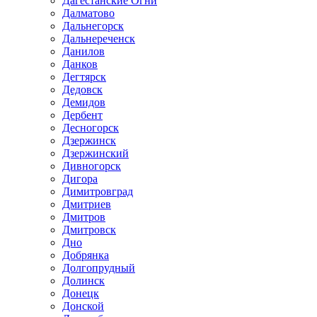
Дагестанские Огни
Далматово
Дальнегорск
Дальнереченск
Данилов
Данков
Дегтярск
Дедовск
Демидов
Дербент
Десногорск
Дзержинск
Дзержинский
Дивногорск
Дигора
Димитровград
Дмитриев
Дмитров
Дмитровск
Дно
Добрянка
Долгопрудный
Долинск
Донецк
Донской