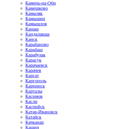
Камень-на-Оби
Камешково
Камызяк
Камышин
Камышлов
Канаш
Кандалакша
Канск
Карабаново
Карабаш
Карабулак
Карасук
Карачаевск
Карачев
Каргат
Каргополь
Карпинск
Карталы
Касимов
Касли
Каспийск
Катав-Ивановск
Катайск
Качканар
Кашин