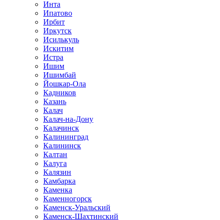
Инта
Ипатово
Ирбит
Иркутск
Исилькуль
Искитим
Истра
Ишим
Ишимбай
Йошкар-Ола
Кадников
Казань
Калач
Калач-на-Дону
Калачинск
Калининград
Калининск
Калтан
Калуга
Калязин
Камбарка
Каменка
Каменногорск
Каменск-Уральский
Каменск-Шахтинский