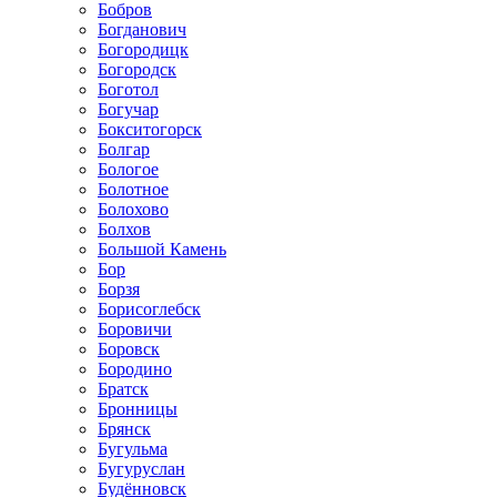
Бобров
Богданович
Богородицк
Богородск
Боготол
Богучар
Бокситогорск
Болгар
Бологое
Болотное
Болохово
Болхов
Большой Камень
Бор
Борзя
Борисоглебск
Боровичи
Боровск
Бородино
Братск
Бронницы
Брянск
Бугульма
Бугуруслан
Будённовск