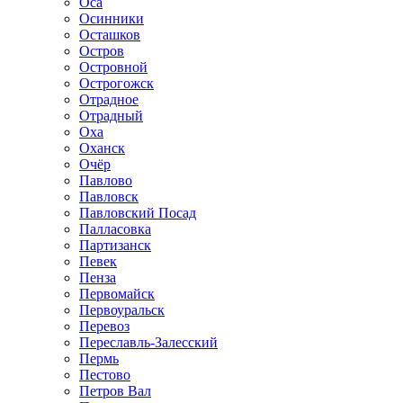
Оса
Осинники
Осташков
Остров
Островной
Острогожск
Отрадное
Отрадный
Оха
Оханск
Очёр
Павлово
Павловск
Павловский Посад
Палласовка
Партизанск
Певек
Пенза
Первомайск
Первоуральск
Перевоз
Переславль-Залесский
Пермь
Пестово
Петров Вал