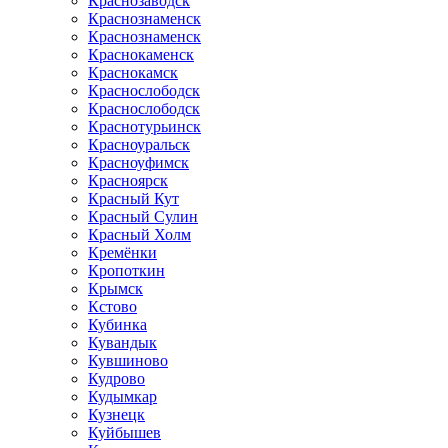
Краснозаводск
Краснознаменск
Краснознаменск
Краснокаменск
Краснокамск
Краснослободск
Краснослободск
Краснотурьинск
Красноуральск
Красноуфимск
Красноярск
Красный Кут
Красный Сулин
Красный Холм
Кремёнки
Кропоткин
Крымск
Кстово
Кубинка
Кувандык
Кувшиново
Кудрово
Кудымкар
Кузнецк
Куйбышев