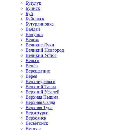
Бузулук
Буинск
Буй
Буйнакск
Бутурлиновка
Валдай
Валуйки
Велиж
Великие Луки
Великий Новгород
Великий Устюг
Вельск
Венёв
Верещагино
Верея
Верхнеуральск
Верхний Тагил
Верхний Уфалей
Верхняя Пышма
Верхняя Салда
Верхняя Тура
Верхотурье
Верхоянск
Весьегонск
Ветлуга