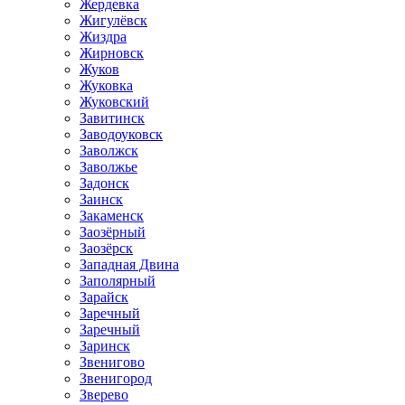
Жердевка
Жигулёвск
Жиздра
Жирновск
Жуков
Жуковка
Жуковский
Завитинск
Заводоуковск
Заволжск
Заволжье
Задонск
Заинск
Закаменск
Заозёрный
Заозёрск
Западная Двина
Заполярный
Зарайск
Заречный
Заречный
Заринск
Звенигово
Звенигород
Зверево