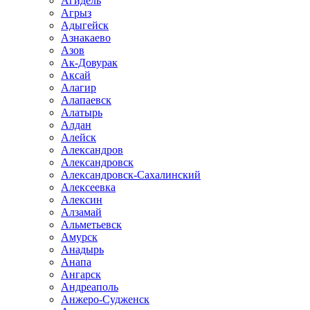
Агидель
Агрыз
Адыгейск
Азнакаево
Азов
Ак-Довурак
Аксай
Алагир
Алапаевск
Алатырь
Алдан
Алейск
Александров
Александровск
Александровск-Сахалинский
Алексеевка
Алексин
Алзамай
Альметьевск
Амурск
Анадырь
Анапа
Ангарск
Андреаполь
Анжеро-Судженск