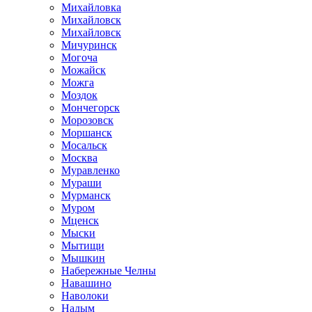
Михайловка
Михайловск
Михайловск
Мичуринск
Могоча
Можайск
Можга
Моздок
Мончегорск
Морозовск
Моршанск
Мосальск
Москва
Муравленко
Мураши
Мурманск
Муром
Мценск
Мыски
Мытищи
Мышкин
Набережные Челны
Навашино
Наволоки
Надым