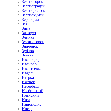
Зеленогорск
Зеленоградск
Зеленодольск
Зеленокумск
Зерноград
Зея
Зима
Златоуст
Злынка
Змеиногорск
Знаменск
Зубцов
Зуевка
Ивангород
Иваново
Ивантеевка
Ивдель
Игарка
Ижевск
Избербаш
Изобильный
Иланский
Инза
Иннополис
Инсар