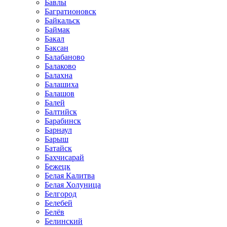
Бавлы
Багратионовск
Байкальск
Баймак
Бакал
Баксан
Балабаново
Балаково
Балахна
Балашиха
Балашов
Балей
Балтийск
Барабинск
Барнаул
Барыш
Батайск
Бахчисарай
Бежецк
Белая Калитва
Белая Холуница
Белгород
Белебей
Белёв
Белинский