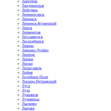
Лангепас
Лахденпохья
Лебедянь
Лениногорск
Ленинск
Ленинск-Кузнецкий
Ленск
Лермонтов
Лесозаводск
Лесосибирск
Ливны
Ликино-Дулёво
Липецк
Липки
Лиски
Лихославль
Лобня
Лодейное Поле
Лосино-Петровский
Луга
Луза
Лукоянов
Луховицы
Лысково
Лысьва