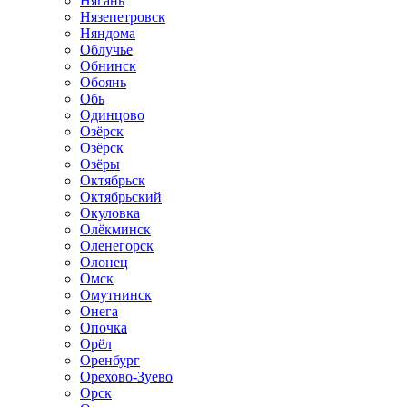
Нягань
Нязепетровск
Няндома
Облучье
Обнинск
Обоянь
Обь
Одинцово
Озёрск
Озёрск
Озёры
Октябрьск
Октябрьский
Окуловка
Олёкминск
Оленегорск
Олонец
Омск
Омутнинск
Онега
Опочка
Орёл
Оренбург
Орехово-Зуево
Орск