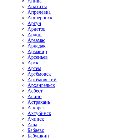
Анива
Апатиты
Апрелевка
Апшеронск
Аргун
Ардатов
Ардон
Арзамас
Аркадак
Армавир
Арсеньев
Арск
Артём
Артёмовск
Артёмовский
Архангельск
Асбест
Асино
Астрахань
Аткарск
Ахтубинск
Ачинск
Аша
Бабаево
Бабушкин