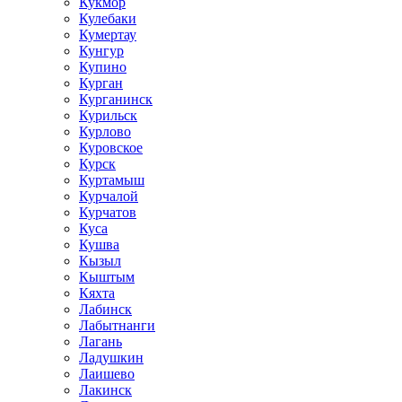
Кукмор
Кулебаки
Кумертау
Кунгур
Купино
Курган
Курганинск
Курильск
Курлово
Куровское
Курск
Куртамыш
Курчалой
Курчатов
Куса
Кушва
Кызыл
Кыштым
Кяхта
Лабинск
Лабытнанги
Лагань
Ладушкин
Лаишево
Лакинск