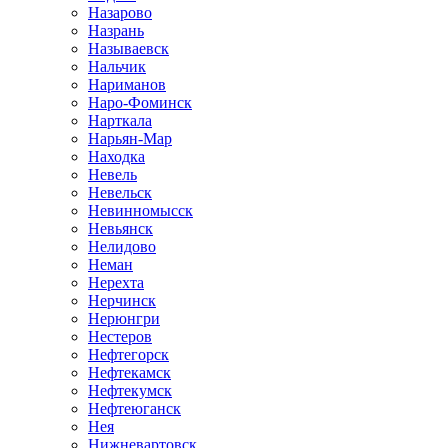
Назарово
Назрань
Называевск
Нальчик
Нариманов
Наро-Фоминск
Нарткала
Нарьян-Мар
Находка
Невель
Невельск
Невинномысск
Невьянск
Нелидово
Неман
Нерехта
Нерчинск
Нерюнгри
Нестеров
Нефтегорск
Нефтекамск
Нефтекумск
Нефтеюганск
Нея
Нижневартовск