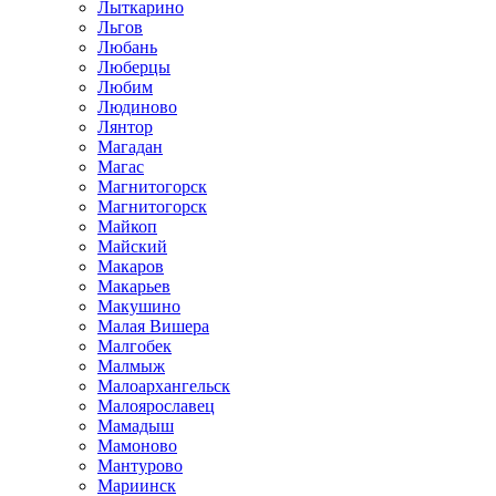
Лыткарино
Льгов
Любань
Люберцы
Любим
Людиново
Лянтор
Магадан
Магас
Магнитогорск
Магнитогорск
Майкоп
Майский
Макаров
Макарьев
Макушино
Малая Вишера
Малгобек
Малмыж
Малоархангельск
Малоярославец
Мамадыш
Мамоново
Мантурово
Мариинск