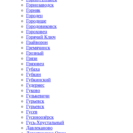
Горнозаводск
Горняк
Городец
Городище
Городовиковск
Гороховец
Горячий Ключ
Грайворон
Гремячинск
Грозный
Грязи
Грязовец
Губаха
Губкин
Губкинский
Гудермес
Гуково
Гулькевичи
Гурьевск
Гурьевск
Гусев
Гусиноозёрск
Гусь-Хрустальный
Давлеканово