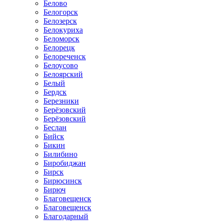
Белово
Белогорск
Белозерск
Белокуриха
Беломорск
Белорецк
Белореченск
Белоусово
Белоярский
Белый
Бердск
Березники
Берёзовский
Берёзовский
Беслан
Бийск
Бикин
Билибино
Биробиджан
Бирск
Бирюсинск
Бирюч
Благовещенск
Благовещенск
Благодарный