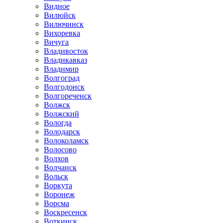
Видное
Вилюйск
Вилючинск
Вихоревка
Вичуга
Владивосток
Владикавказ
Владимир
Волгоград
Волгодонск
Волгореченск
Волжск
Волжский
Вологда
Володарск
Волоколамск
Волосово
Волхов
Волчанск
Вольск
Воркута
Воронеж
Ворсма
Воскресенск
Воткинск