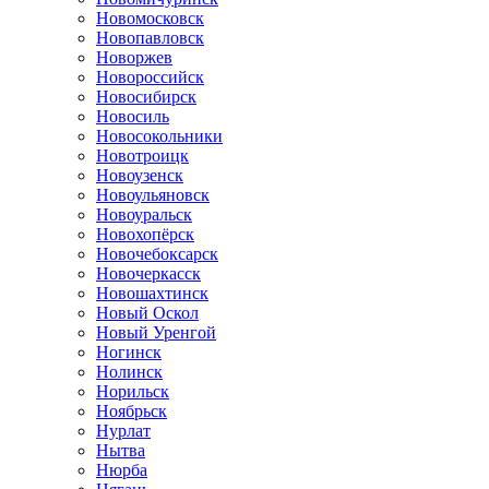
Новомосковск
Новопавловск
Новоржев
Новороссийск
Новосибирск
Новосиль
Новосокольники
Новотроицк
Новоузенск
Новоульяновск
Новоуральск
Новохопёрск
Новочебоксарск
Новочеркасск
Новошахтинск
Новый Оскол
Новый Уренгой
Ногинск
Нолинск
Норильск
Ноябрьск
Нурлат
Нытва
Нюрба