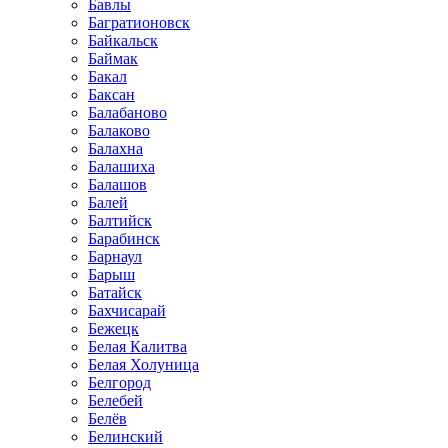
Бавлы
Багратионовск
Байкальск
Баймак
Бакал
Баксан
Балабаново
Балаково
Балахна
Балашиха
Балашов
Балей
Балтийск
Барабинск
Барнаул
Барыш
Батайск
Бахчисарай
Бежецк
Белая Калитва
Белая Холуница
Белгород
Белебей
Белёв
Белинский