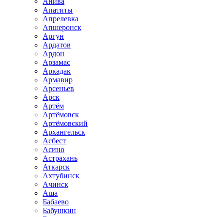
Анива
Апатиты
Апрелевка
Апшеронск
Аргун
Ардатов
Ардон
Арзамас
Аркадак
Армавир
Арсеньев
Арск
Артём
Артёмовск
Артёмовский
Архангельск
Асбест
Асино
Астрахань
Аткарск
Ахтубинск
Ачинск
Аша
Бабаево
Бабушкин