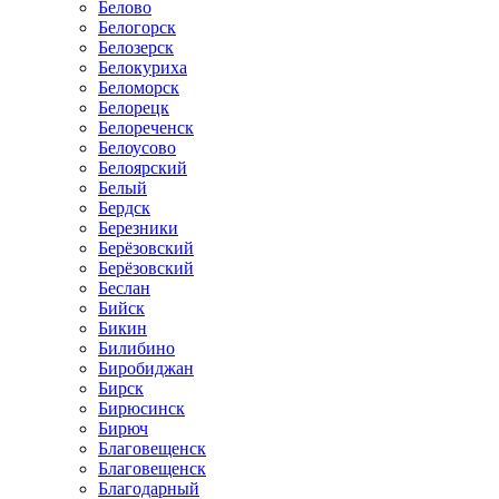
Белово
Белогорск
Белозерск
Белокуриха
Беломорск
Белорецк
Белореченск
Белоусово
Белоярский
Белый
Бердск
Березники
Берёзовский
Берёзовский
Беслан
Бийск
Бикин
Билибино
Биробиджан
Бирск
Бирюсинск
Бирюч
Благовещенск
Благовещенск
Благодарный