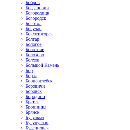
Бобров
Богданович
Богородицк
Богородск
Боготол
Богучар
Бокситогорск
Болгар
Бологое
Болотное
Болохово
Болхов
Большой Камень
Бор
Борзя
Борисоглебск
Боровичи
Боровск
Бородино
Братск
Бронницы
Брянск
Бугульма
Бугуруслан
Будённовск