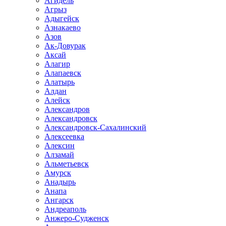
Агидель
Агрыз
Адыгейск
Азнакаево
Азов
Ак-Довурак
Аксай
Алагир
Алапаевск
Алатырь
Алдан
Алейск
Александров
Александровск
Александровск-Сахалинский
Алексеевка
Алексин
Алзамай
Альметьевск
Амурск
Анадырь
Анапа
Ангарск
Андреаполь
Анжеро-Судженск